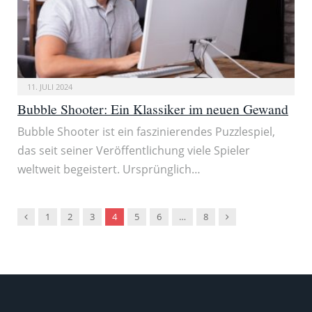
11. JULI 2024
Bubble Shooter: Ein Klassiker im neuen Gewand
Bubble Shooter ist ein faszinierendes Puzzlespiel,
das seit seiner Veröffentlichung viele Spieler
weltweit begeistert. Ursprünglich…
Vorgänger
Nachfolger
1
2
3
4
5
6
…
8