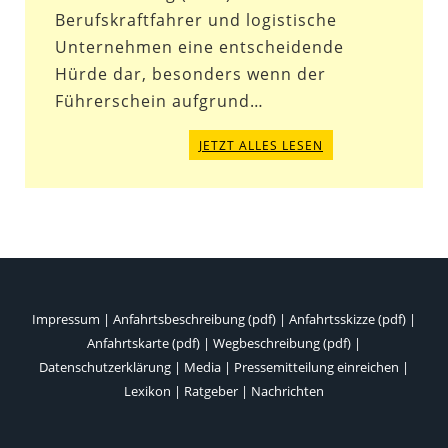
Berufskraftfahrer und logistische
Unternehmen eine entscheidende
Hürde dar, besonders wenn der
Führerschein aufgrund…
JETZT ALLES LESEN
Impressum
|
Anfahrtsbeschreibung (pdf)
|
Anfahrtsskizze (pdf)
|
Anfahrtskarte (pdf)
|
Wegbeschreibung (pdf)
|
Datenschutzerklärung
|
Media
|
Pressemitteilung einreichen
|
Lexikon
|
Ratgeber
|
Nachrichten