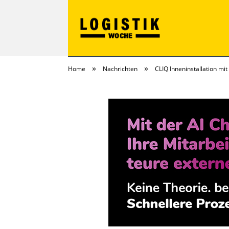
»
»
Home
Nachrichten
CLIQ Inneninstallation mi
LOGISTIKwoche