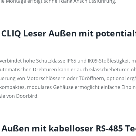
ie Montage erfolgt schnell dank Anschlussführung.
er CLIQ Leser Außen mit potentia
erbindet hohe Schutzklasse IP65 und IK09-Stoßfestigkeit mi
tomatischen Drehtüren kann er auch Glasschiebetüren oh
uerung von Motorschlössern oder Türöffnern, optional ergä
in kompaktes, modulares Gehäuse ermöglicht einfache Einbi
ie von Doorbird.
 Außen mit kabelloser RS-485 Te