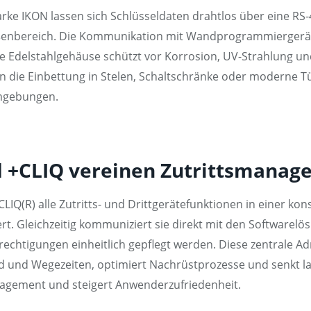
ke IKON lassen sich Schlüsseldaten drahtlos über eine RS
ßenbereich. Die Kommunikation mit Wandprogrammiergeräten
ge Edelstahlgehäuse schützt vor Korrosion, UV-Strahlung
 die Einbettung in Stelen, Schaltschränke oder moderne Tü
umgebungen.
d +CLIQ vereinen Zutrittsmanag
CLIQ(R) alle Zutritts- und Drittgerätefunktionen in einer kon
t. Gleichzeitig kommuniziert sie direkt mit den Softwarel
echtigungen einheitlich gepflegt werden. Diese zentrale Ad
d und Wegezeiten, optimiert Nachrüstprozesse und senkt la
Management und steigert Anwenderzufriedenheit.