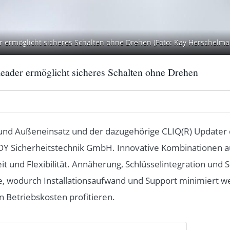
r ermöglicht sicheres Schalten ohne Drehen (Foto: Kay Herschelma
Reader ermöglicht sicheres Schalten ohne Drehen
 und Außeneinsatz und der dazugehörige CLIQ(R) Updater
Y Sicherheitstechnik GmbH. Innovative Kombinationen au
eit und Flexibilität. Annäherung, Schlüsselintegration und
e, wodurch Installationsaufwand und Support minimiert w
 Betriebskosten profitieren.