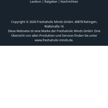
Lexikon
|
Ratgeber
|
Nachrichten
Copyright © 2026 Freshaholic Minds GmbH, 40878 Ratingen,
Wallstraße 16
Diese Webseite ist eine Marke der Freshaholic Minds GmbH. Eine
Übersicht von allen Produkten und Services finden Sie unter
www.freshaholic-minds.de
.