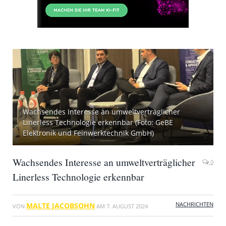
Wachsendes Interesse an umweltverträglicher
Linerless Technologie erkennbar (Foto: GeBE
Elektronik und Feinwerktechnik GmbH)
Wachsendes Interesse an umweltverträglicher
0
Linerless Technologie erkennbar
NACHRICHTEN
MALTE JACOBSOHN
VON
AM
7. AUGUST 2024