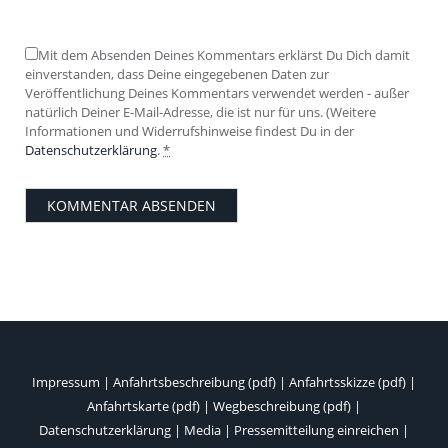
Mit dem Absenden Deines Kommentars erklärst Du Dich damit
einverstanden, dass Deine eingegebenen Daten zur
Veröffentlichung Deines Kommentars verwendet werden - außer
natürlich Deiner E-Mail-Adresse, die ist nur für uns. (Weitere
Informationen und Widerrufshinweise findest Du in der
Datenschutzerklärung
.
*
Impressum
|
Anfahrtsbeschreibung (pdf)
|
Anfahrtsskizze (pdf)
|
Anfahrtskarte (pdf)
|
Wegbeschreibung (pdf)
|
Datenschutzerklärung
|
Media
|
Pressemitteilung einreichen
|