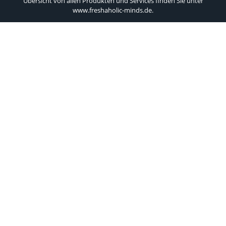
Übersicht von allen Produkten und Services finden Sie unter
www.freshaholic-minds.de
.