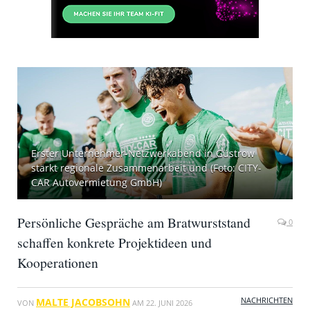
Erster Unternehmer-Netzwerkabend in Güstrow
stärkt regionale Zusammenarbeit und (Foto: CITY-
CAR Autovermietung GmbH)
Persönliche Gespräche am Bratwurststand
0
schaffen konkrete Projektideen und
Kooperationen
NACHRICHTEN
MALTE JACOBSOHN
VON
AM
22. JUNI 2026