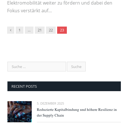
Elektromobilität weiter zu fördern und dabei den
Fokus verstärkt auf…
Vorgänger
1
…
21
22
23
RECENT POSTS
5. DEZEMBER 2025
Reduzierte Kapitalbindung und höhere Resilienz in
der Supply Chain