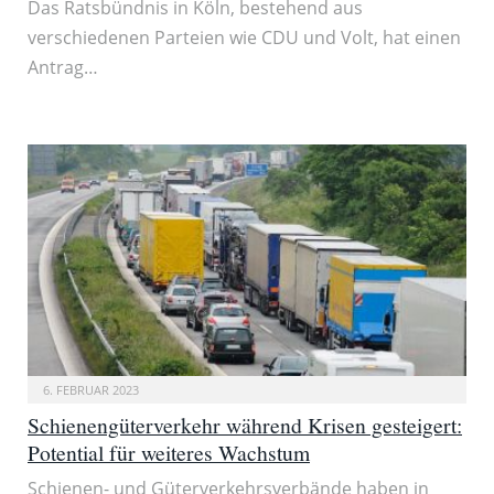
Das Ratsbündnis in Köln, bestehend aus
verschiedenen Parteien wie CDU und Volt, hat einen
Antrag…
6. FEBRUAR 2023
Schienengüterverkehr während Krisen gesteigert:
Potential für weiteres Wachstum
Schienen- und Güterverkehrsverbände haben in