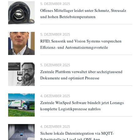
5. DEZEMBER 2025
Offenes Mittellager leidet unter Schmutz, Streusalz
und hohen Betriebstemperaturen
5. DEZEMBER 2025
RFID, Sensorik und Vision Systems versprechen
Effizienz- und Automatisierungsvorteile
5. DEZEMBER 2025
Zentrale Plattform verwaltet über sechzigtausend
Dokumente und optimiert Prozesse
4. DEZEMBER 2025
Zentrale WinSped Software bündelt jetzt Lorangs
komplette Logistikprozesse nahtlos
4. DEZEMBER 2025
Sichere lokale Datenintegration via MQTT-
Schnittstelle in LiveLink ONE App