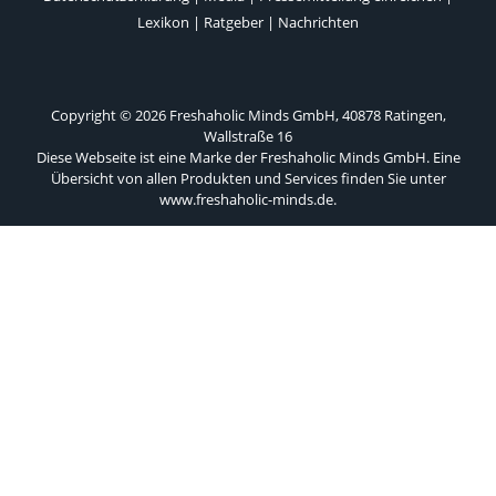
Lexikon
|
Ratgeber
|
Nachrichten
Copyright © 2026 Freshaholic Minds GmbH, 40878 Ratingen,
Wallstraße 16
Diese Webseite ist eine Marke der Freshaholic Minds GmbH. Eine
Übersicht von allen Produkten und Services finden Sie unter
www.freshaholic-minds.de
.