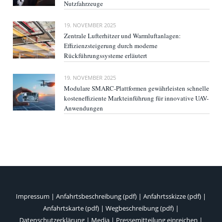
Nutzfahrzeuge
19. NOVEMBER 2025
Zentrale Lufterhitzer und Warmluftanlagen:
Effizienzsteigerung durch moderne
Rückführungssysteme erläutert
19. NOVEMBER 2025
Modulare SMARC-Plattformen gewährleisten schnelle
kosteneffiziente Markteinführung für innovative UAV-
Anwendungen
Impressum
|
Anfahrtsbeschreibung (pdf)
|
Anfahrtsskizze (pdf)
|
Anfahrtskarte (pdf)
|
Wegbeschreibung (pdf)
|
Datenschutzerklärung
|
Media
|
Pressemitteilung einreichen
|