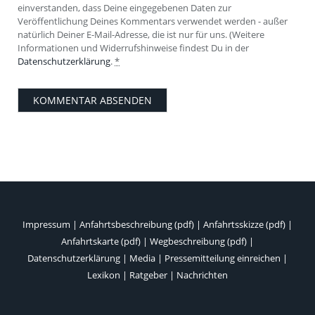
einverstanden, dass Deine eingegebenen Daten zur
Veröffentlichung Deines Kommentars verwendet werden - außer
natürlich Deiner E-Mail-Adresse, die ist nur für uns. (Weitere
Informationen und Widerrufshinweise findest Du in der
Datenschutzerklärung
.
*
Impressum
|
Anfahrtsbeschreibung (pdf)
|
Anfahrtsskizze (pdf)
|
Anfahrtskarte (pdf)
|
Wegbeschreibung (pdf)
|
Datenschutzerklärung
|
Media
|
Pressemitteilung einreichen
|
Lexikon
|
Ratgeber
|
Nachrichten