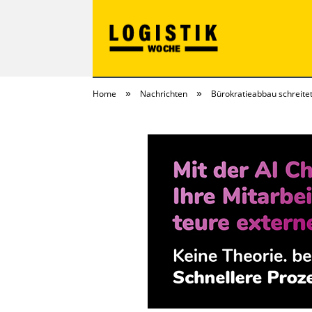
»
»
Home
Nachrichten
Bürokratieabbau schreitet
LOGISTIKwoche