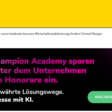
 voran bedeutet bessere Wirtschaftsstabilisierung fordert Christof Burger