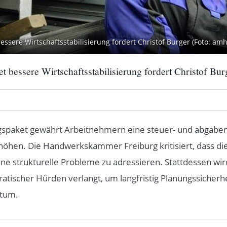
ssere Wirtschaftsstabilisierung fordert Christof Burger (Foto: amh
t bessere Wirtschaftsstabilisierung fordert Christof Bur
tungspaket gewährt Arbeitnehmern eine steuer- und abgabe
rhöhen. Die Handwerkskammer Freiburg kritisiert, dass di
ohne strukturelle Probleme zu adressieren. Stattdessen wi
atischer Hürden verlangt, um langfristig Planungssicherh
stum.