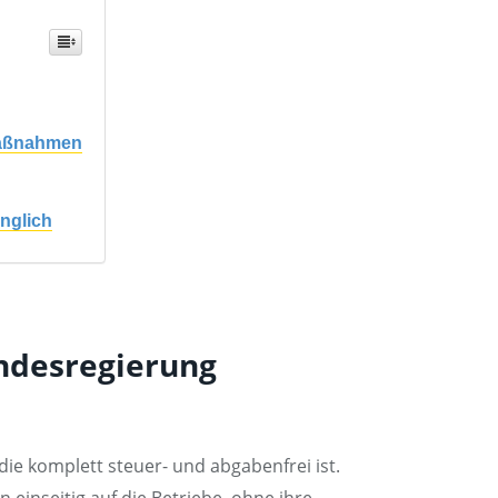
smaßnahmen
nglich
undesregierung
die komplett steuer- und abgabenfrei ist.
einseitig auf die Betriebe, ohne ihre