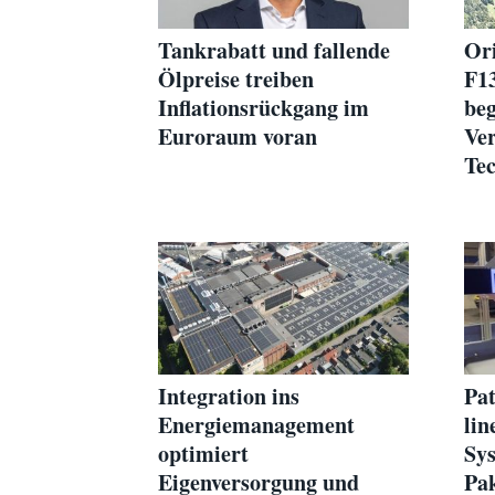
Tankrabatt und fallende
Ori
Ölpreise treiben
F1
Inflationsrückgang im
beg
Euroraum voran
Ver
Tec
Fla
Integration ins
Pat
Energiemanagement
lin
optimiert
Sys
Eigenversorgung und
Pak