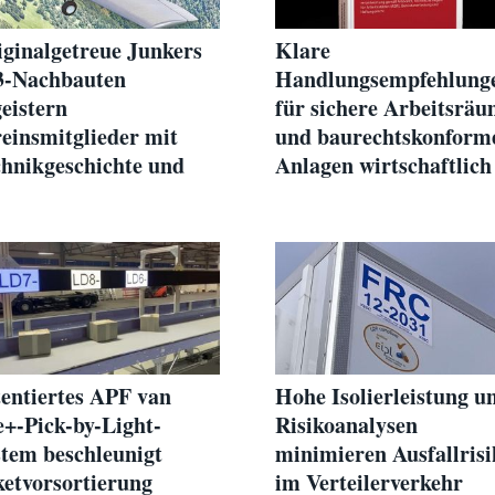
ginalgetreue Junkers
Klare
3-Nachbauten
Handlungsempfehlung
eistern
für sichere Arbeitsrä
einsmitglieder mit
und baurechtskonform
hnikgeschichte und
Anlagen wirtschaftlich
ir
entiertes APF van
Hohe Isolierleistung u
e+-Pick-by-Light-
Risikoanalysen
tem beschleunigt
minimieren Ausfallrisi
etvorsortierung
im Verteilerverkehr