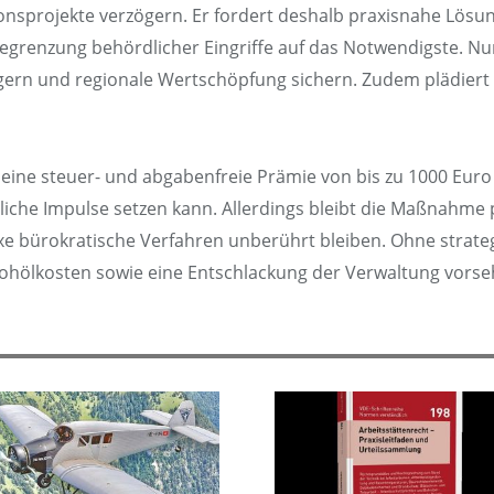
nsprojekte verzögern. Er fordert deshalb praxisnahe Lösu
 Begrenzung behördlicher Eingriffe auf das Notwendigste. N
teigern und regionale Wertschöpfung sichern. Zudem plädie
ine steuer- und abgabenfreie Prämie von bis zu 1000 Euro f
tliche Impulse setzen kann. Allerdings bleibt die Maßnahme
e bürokratische Verfahren unberührt bleiben. Ohne strateg
hölkosten sowie eine Entschlackung der Verwaltung vorsehe