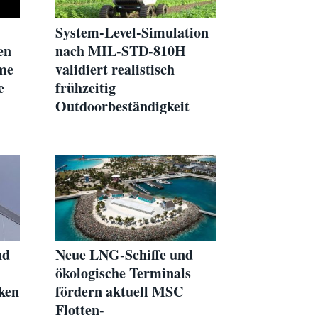
System-Level-Simulation
en
nach MIL-STD-810H
ume
validiert realistisch
e
frühzeitig
Outdoorbeständigkeit
kompletter
Robotersysteme
nd
Neue LNG-Schiffe und
ökologische Terminals
ken
fördern aktuell MSC
Flotten-