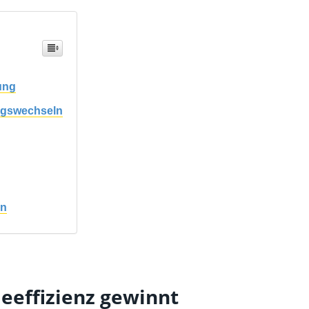
ung
ungswechseln
en
eeffizienz gewinnt