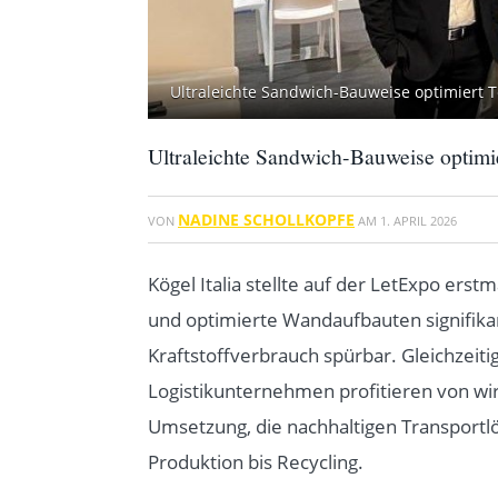
Ultraleichte Sandwich-Bauweise optimiert T
Ultraleichte Sandwich-Bauweise optimie
NADINE SCHOLLKOPFE
VON
AM
1. APRIL 2026
Kögel Italia stellte auf der LetExpo ers
und optimierte Wandaufbauten signifikan
Kraftstoffverbrauch spürbar. Gleichzeit
Logistikunternehmen profitieren von wir
Umsetzung, die nachhaltigen Transportlö
Produktion bis Recycling.