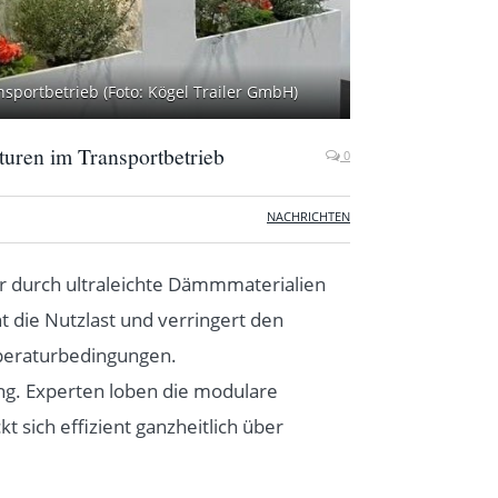
sportbetrieb (Foto: Kögel Trailer GmbH)
turen im Transportbetrieb
0
NACHRICHTEN
der durch ultraleichte Dämmmaterialien
 die Nutzlast und verringert den
mperaturbedingungen.
ung. Experten loben die modulare
 sich effizient ganzheitlich über