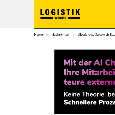
»
»
Home
Nachrichten
Ultraleichte Sandwich-Ba
LOGISTIKwoche