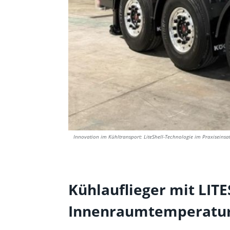
Innovation im Kühltransport: LiteShell-Technologie im Praxiseinsa
Kühlauflieger mit LITE
Innenraumtemperatur