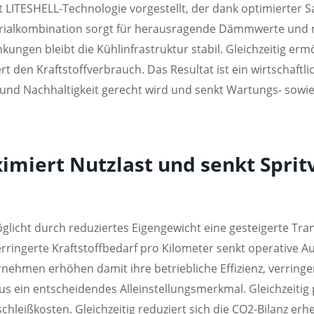
t LITESHELL-Technologie vorgestellt, der dank optimierter 
aterialkombination sorgt für herausragende Dämmwerte un
en bleibt die Kühlinfrastruktur stabil. Gleichzeitig ermö
ert den Kraftstoffverbrauch. Das Resultat ist ein wirtschaft
 und Nachhaltigkeit gerecht wird und senkt Wartungs- sowie
ximiert Nutzlast und senkt Sprit
rmöglicht durch reduziertes Eigengewicht eine gesteigerte T
rringerte Kraftstoffbedarf pro Kilometer senkt operative A
ehmen erhöhen damit ihre betriebliche Effizienz, verringe
s ein entscheidendes Alleinstellungsmerkmal. Gleichzeitig 
hleißkosten. Gleichzeitig reduziert sich die CO2-Bilanz erh