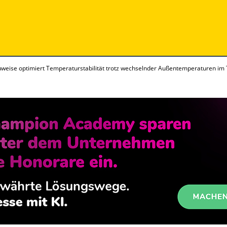
uweise optimiert Temperaturstabilität trotz wechselnder Außentemperaturen im 