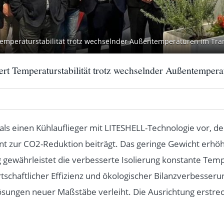
emperaturstabilität trotz wechselnder Außentemperaturen im Tran
rt Temperaturstabilität trotz wechselnder Außentempera
tmals einen Kühlauflieger mit LITESHELL-Technologie vor, 
t zur CO2-Reduktion beiträgt. Das geringe Gewicht erhöht
ig gewährleistet die verbesserte Isolierung konstante Te
tschaftlicher Effizienz und ökologischer Bilanzverbesser
sungen neuer Maßstäbe verleiht. Die Ausrichtung erstreckt