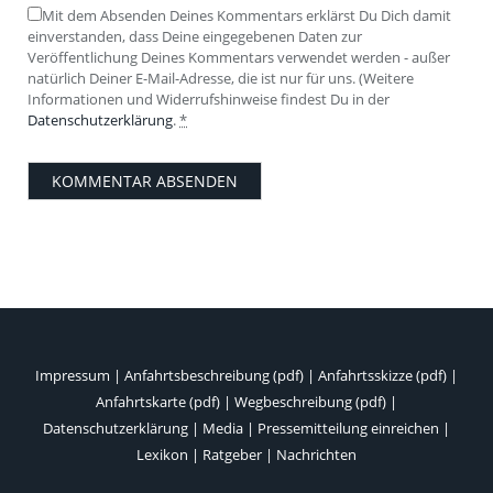
Mit dem Absenden Deines Kommentars erklärst Du Dich damit
einverstanden, dass Deine eingegebenen Daten zur
Veröffentlichung Deines Kommentars verwendet werden - außer
natürlich Deiner E-Mail-Adresse, die ist nur für uns. (Weitere
Informationen und Widerrufshinweise findest Du in der
Datenschutzerklärung
.
*
Impressum
|
Anfahrtsbeschreibung (pdf)
|
Anfahrtsskizze (pdf)
|
Anfahrtskarte (pdf)
|
Wegbeschreibung (pdf)
|
Datenschutzerklärung
|
Media
|
Pressemitteilung einreichen
|
Lexikon
|
Ratgeber
|
Nachrichten