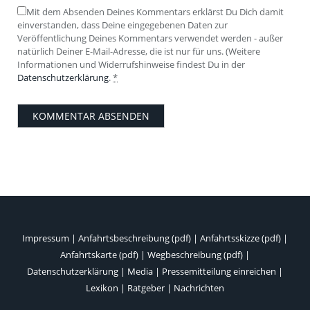
Mit dem Absenden Deines Kommentars erklärst Du Dich damit
einverstanden, dass Deine eingegebenen Daten zur
Veröffentlichung Deines Kommentars verwendet werden - außer
natürlich Deiner E-Mail-Adresse, die ist nur für uns. (Weitere
Informationen und Widerrufshinweise findest Du in der
Datenschutzerklärung
.
*
Impressum
|
Anfahrtsbeschreibung (pdf)
|
Anfahrtsskizze (pdf)
|
Anfahrtskarte (pdf)
|
Wegbeschreibung (pdf)
|
Datenschutzerklärung
|
Media
|
Pressemitteilung einreichen
|
Lexikon
|
Ratgeber
|
Nachrichten