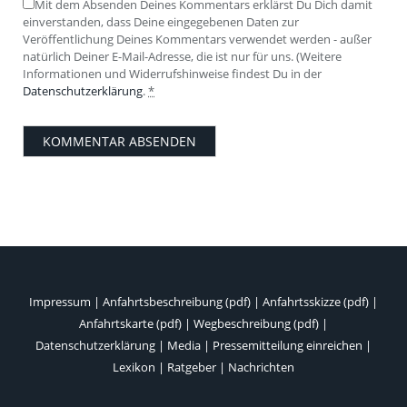
Mit dem Absenden Deines Kommentars erklärst Du Dich damit
einverstanden, dass Deine eingegebenen Daten zur
Veröffentlichung Deines Kommentars verwendet werden - außer
natürlich Deiner E-Mail-Adresse, die ist nur für uns. (Weitere
Informationen und Widerrufshinweise findest Du in der
Datenschutzerklärung
.
*
Impressum
|
Anfahrtsbeschreibung (pdf)
|
Anfahrtsskizze (pdf)
|
Anfahrtskarte (pdf)
|
Wegbeschreibung (pdf)
|
Datenschutzerklärung
|
Media
|
Pressemitteilung einreichen
|
Lexikon
|
Ratgeber
|
Nachrichten