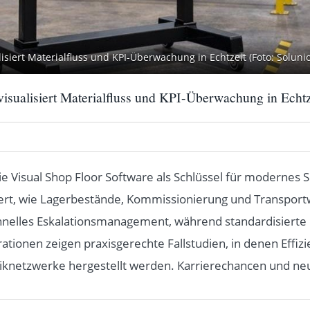
isiert Materialfluss und KPI-Überwachung in Echtzeit (Foto: Solun
isualisiert Materialfluss und KPI-Überwachung in Echtz
 die Visual Shop Floor Software als Schlüssel für moderne
liert, wie Lagerbestände, Kommissionierung und Transportw
hnelles Eskalationsmanagement, während standardisierte 
onen zeigen praxisgerechte Fallstudien, in denen Effizienz
iknetzwerke hergestellt werden. Karrierechancen und ne