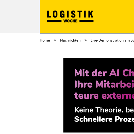
»
»
Home
Nachrichten
Live-Demonstration am Sol
LOGISTIKwoche