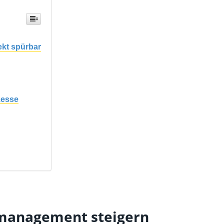
ekt spürbar
zesse
nmanagement steigern