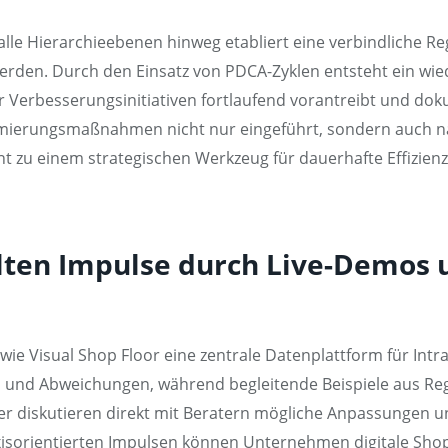
alle Hierarchieebenen hinweg etabliert eine verbindliche R
rden. Durch den Einsatz von PDCA-Zyklen entsteht ein wie
 Verbesserungsinitiativen fortlaufend vorantreibt und do
imierungsmaßnahmen nicht nur eingeführt, sondern auch na
t zu einem strategischen Werkzeug für dauerhafte Effizienz
lten Impulse durch Live-Demos 
e Visual Shop Floor eine zentrale Datenplattform für Intralo
 und Abweichungen, während begleitende Beispiele aus R
er diskutieren direkt mit Beratern mögliche Anpassungen u
sorientierten Impulsen können Unternehmen digitale Shop 