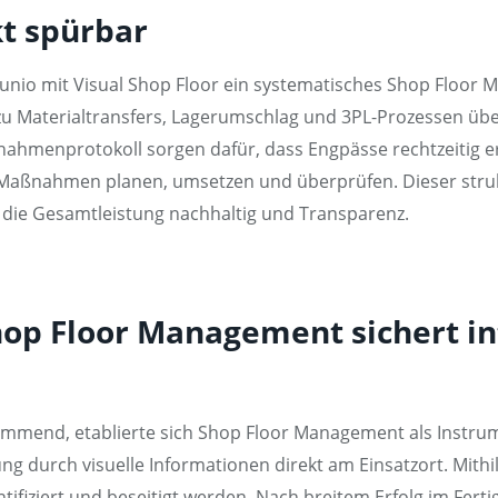
kt spürbar
unio mit Visual Shop Floor ein systematisches Shop Floor M
 Materialtransfers, Lagerumschlag und 3PL-Prozessen übers
ahmenprotokoll sorgen dafür, dass Engpässe rechtzeitig er
 Maßnahmen planen, umsetzen und überprüfen. Dieser struk
 die Gesamtleistung nachhaltig und Transparenz.
hop Floor Management sichert in
mmend, etablierte sich Shop Floor Management als Instrum
 durch visuelle Informationen direkt am Einsatzort. Mithil
fiziert und beseitigt werden. Nach breitem Erfolg im Ferti