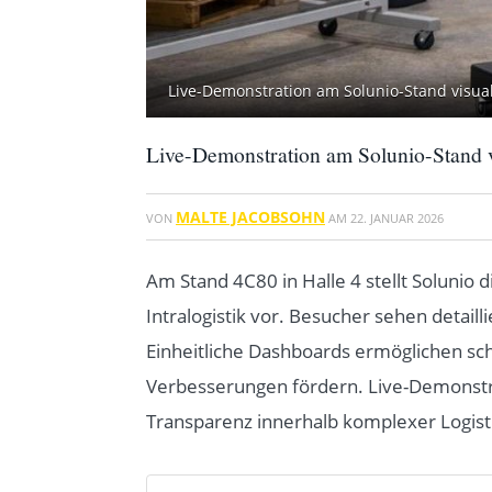
Live-Demonstration am Solunio-Stand visual
Live-Demonstration am Solunio-Stand v
MALTE JACOBSOHN
VON
AM
22. JANUAR 2026
Am Stand 4C80 in Halle 4 stellt Solunio
Intralogistik vor. Besucher sehen detail
Einheitliche Dashboards ermöglichen sc
Verbesserungen fördern. Live-Demonstrati
Transparenz innerhalb komplexer Logist