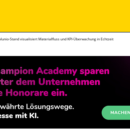
unio-Stand visualisiert Materialfluss und KPI-Überwachung in Echtzeit