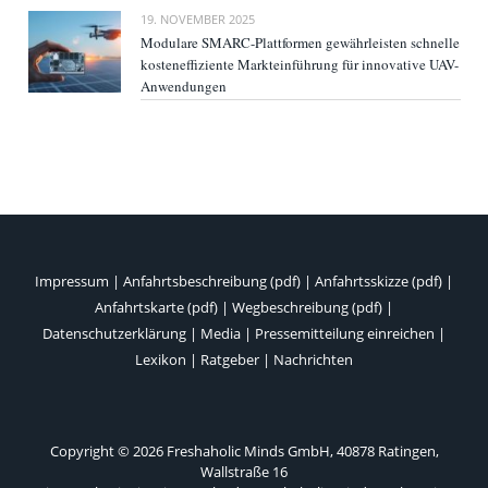
19. NOVEMBER 2025
Modulare SMARC-Plattformen gewährleisten schnelle
kosteneffiziente Markteinführung für innovative UAV-
Anwendungen
Impressum
|
Anfahrtsbeschreibung (pdf)
|
Anfahrtsskizze (pdf)
|
Anfahrtskarte (pdf)
|
Wegbeschreibung (pdf)
|
Datenschutzerklärung
|
Media
|
Pressemitteilung einreichen
|
Lexikon
|
Ratgeber
|
Nachrichten
Copyright © 2026 Freshaholic Minds GmbH, 40878 Ratingen,
Wallstraße 16