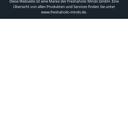
Diese Webseite ist eine Marke der Freshaholic Minds GmbH. Eine
Übersicht von allen Produkten und Services finden Sie unter
www.freshaholic-minds.de
.