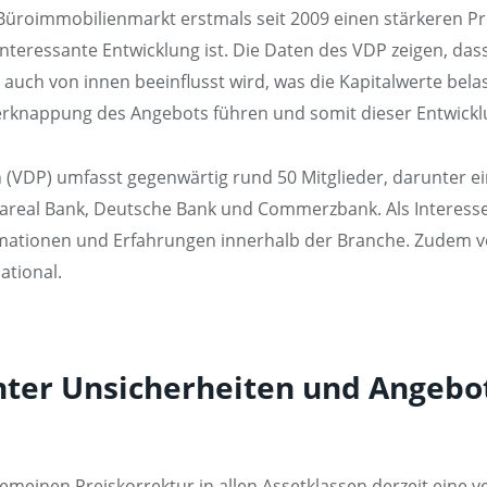
 Büroimmobilienmarkt erstmals seit 2009 einen stärkeren Pr
interessante Entwicklung ist. Die Daten des VDP zeigen, d
uch von innen beeinflusst wird, was die Kapitalwerte belast
r Verknappung des Angebots führen und somit dieser Entwick
(VDP) umfasst gegenwärtig rund 50 Mitglieder, darunter e
Aareal Bank, Deutsche Bank und Commerzbank. Als Interess
mationen und Erfahrungen innerhalb der Branche. Zudem ver
ational.
unter Unsicherheiten und Ange
gemeinen Preiskorrektur in allen Assetklassen derzeit eine