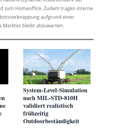
nd zum Homeoffice. Zudem tragen interne
ngebotsverknappung aufgrund einer
s Marktes bleibt abzuwarten.
System-Level-Simulation
en
nach MIL-STD-810H
ume
validiert realistisch
e
frühzeitig
Outdoorbeständigkeit
kompletter