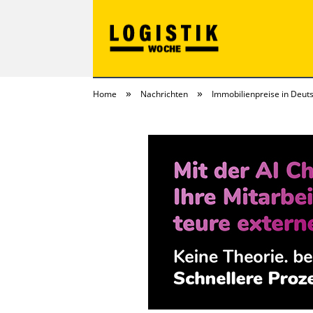
»
»
Home
Nachrichten
Immobilienpreise in Deuts
LOGISTIKwoche