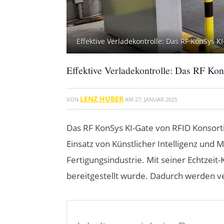
Effektive Verladekontrolle: Das RF KonSys KI
Effektive Verladekontrolle: Das RF Kon
LENZ HUBER
VON
AM
27. JANUAR 2025
Das RF KonSys KI-Gate von RFID Konsort
Einsatz von Künstlicher Intelligenz und M
Fertigungsindustrie. Mit seiner Echtzeit-
bereitgestellt wurde. Dadurch werden v