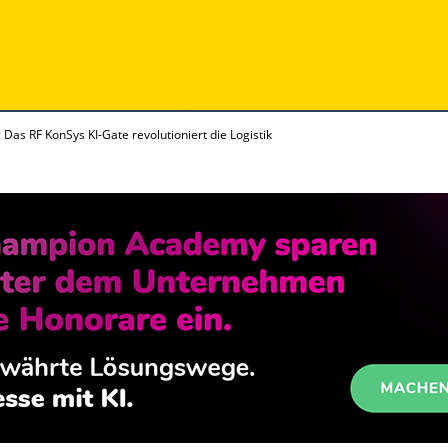
: Das RF KonSys KI-Gate revolutioniert die Logistik