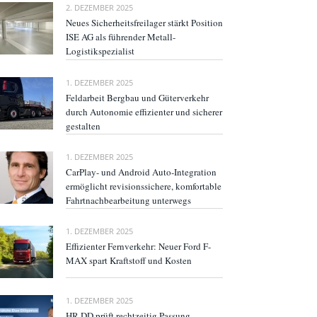
2. DEZEMBER 2025
Neues Sicherheitsfreilager stärkt Position
ISE AG als führender Metall-
Logistikspezialist
1. DEZEMBER 2025
Feldarbeit Bergbau und Güterverkehr
durch Autonomie effizienter und sicherer
gestalten
1. DEZEMBER 2025
CarPlay- und Android Auto-Integration
ermöglicht revisionssichere, komfortable
Fahrtnachbearbeitung unterwegs
1. DEZEMBER 2025
Effizienter Fernverkehr: Neuer Ford F-
MAX spart Kraftstoff und Kosten
1. DEZEMBER 2025
HR-DD prüft rechtzeitig Passung