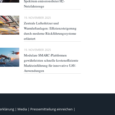
Spektrum emissionsfreier H2-
Nutzfahrzeuge
19. NOVEMBER 2025
Zentrale Lufterhitzer und
Warmluftanlagen: Effizienzsteigerung
durch moderne Rückführungssysteme
erläutert
19. NOVEMBER 2025
Modulare SMARC-Plattformen
gewährleisten schnelle kosteneffiziente
Markteinführung für innovative UAV-
Anwendungen
erklärung
|
Media
|
Pressemitteilung einreichen
|