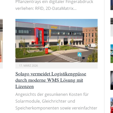
Pflanzentrays ein digitaler Fingerabdruck
verliehen: RFID, 2D-DataMatrix…
17. MÄRZ 2026
Solago vermeidet Logistikengpässe
durch moderne WMS Lösung mit
Lizenzen
Angesichts der gesunkenen Kosten für
Solarmodule, Gleichrichter und
Speicherkomponenten sowie vereinfachter