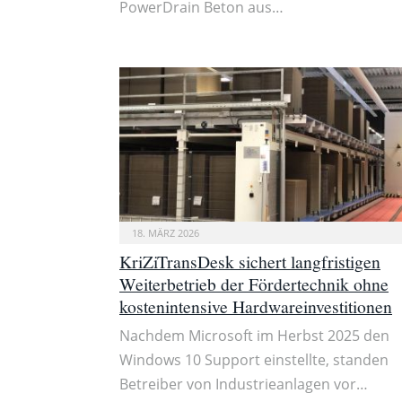
PowerDrain Beton aus…
18. MÄRZ 2026
KriZiTransDesk sichert langfristigen
Weiterbetrieb der Fördertechnik ohne
kostenintensive Hardwareinvestitionen
Nachdem Microsoft im Herbst 2025 den
Windows 10 Support einstellte, standen
Betreiber von Industrieanlagen vor…