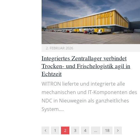
2. FEBRUAR 2026
Integriertes Zentrallager verbindet
Trocken- und Frischelogistik agil in
Echtzeit
WITRON lieferte und integrierte alle
mechanischen und IT-Komponenten des
NDC in Nieuwegein als ganzheitliches
System.…
Vorgänger
Nachfolger
1
2
3
4
…
18