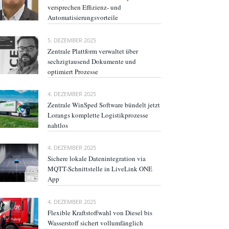
versprechen Effizienz- und
Automatisierungsvorteile
5. DEZEMBER 2025
Zentrale Plattform verwaltet über
sechzigtausend Dokumente und
optimiert Prozesse
4. DEZEMBER 2025
Zentrale WinSped Software bündelt jetzt
Lorangs komplette Logistikprozesse
nahtlos
4. DEZEMBER 2025
Sichere lokale Datenintegration via
MQTT-Schnittstelle in LiveLink ONE
App
4. DEZEMBER 2025
Flexible Kraftstoffwahl von Diesel bis
Wasserstoff sichert vollumfänglich