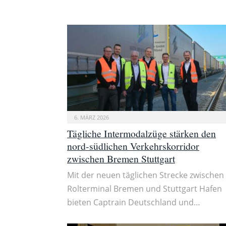
6. MÄRZ 2026
Tägliche Intermodalzüge stärken den
nord-südlichen Verkehrskorridor
zwischen Bremen Stuttgart
Mit der neuen täglichen Strecke zwischen
Rolterminal Bremen und Stuttgart Hafen
bieten Captrain Deutschland und…