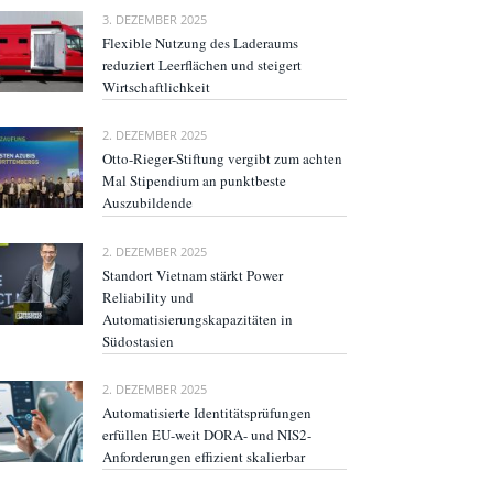
3. DEZEMBER 2025
Flexible Nutzung des Laderaums
reduziert Leerflächen und steigert
Wirtschaftlichkeit
2. DEZEMBER 2025
Otto-Rieger-Stiftung vergibt zum achten
Mal Stipendium an punktbeste
Auszubildende
2. DEZEMBER 2025
Standort Vietnam stärkt Power
Reliability und
Automatisierungskapazitäten in
Südostasien
2. DEZEMBER 2025
Automatisierte Identitätsprüfungen
erfüllen EU-weit DORA- und NIS2-
Anforderungen effizient skalierbar