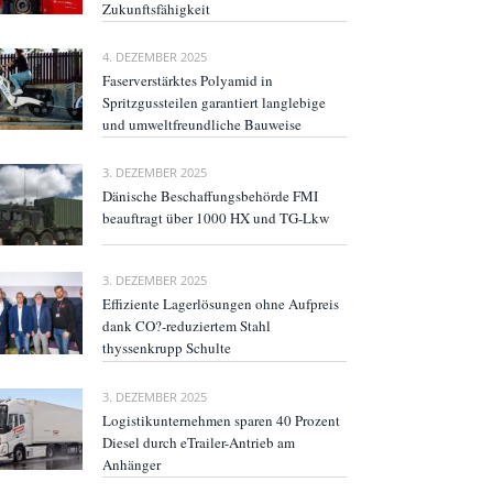
Zukunftsfähigkeit
4. DEZEMBER 2025
Faserverstärktes Polyamid in
Spritzgussteilen garantiert langlebige
und umweltfreundliche Bauweise
3. DEZEMBER 2025
Dänische Beschaffungsbehörde FMI
beauftragt über 1000 HX und TG-Lkw
3. DEZEMBER 2025
Effiziente Lagerlösungen ohne Aufpreis
dank CO?-reduziertem Stahl
thyssenkrupp Schulte
3. DEZEMBER 2025
Logistikunternehmen sparen 40 Prozent
Diesel durch eTrailer-Antrieb am
Anhänger