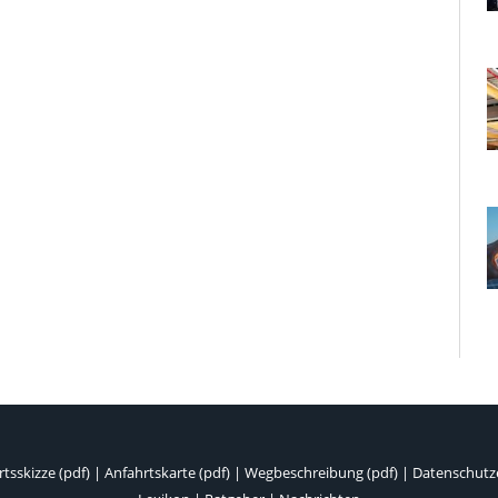
tsskizze (pdf)
|
Anfahrtskarte (pdf)
|
Wegbeschreibung (pdf)
|
Datenschutz