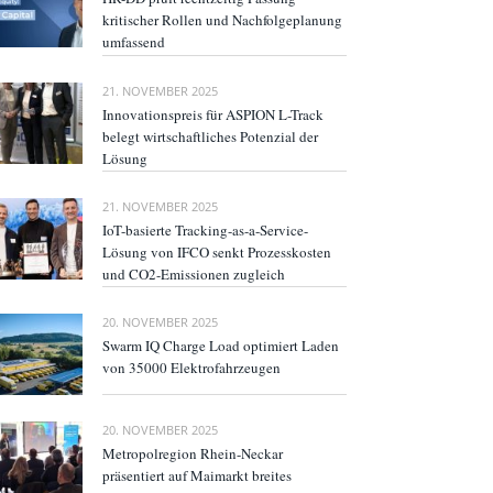
kritischer Rollen und Nachfolgeplanung
umfassend
21. NOVEMBER 2025
Innovationspreis für ASPION L-Track
belegt wirtschaftliches Potenzial der
Lösung
21. NOVEMBER 2025
IoT-basierte Tracking-as-a-Service-
Lösung von IFCO senkt Prozesskosten
und CO2-Emissionen zugleich
20. NOVEMBER 2025
Swarm IQ Charge Load optimiert Laden
von 35000 Elektrofahrzeugen
20. NOVEMBER 2025
Metropolregion Rhein-Neckar
präsentiert auf Maimarkt breites