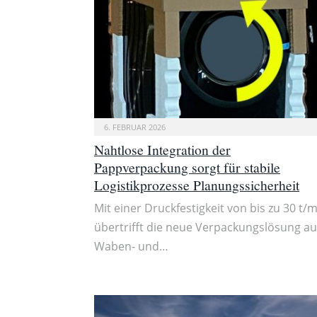
6. FEBRUAR 2026
Nahtlose Integration der
Pappverpackung sorgt für stabile
Logistikprozesse Planungssicherheit
Mit einer Druckfestigkeit von bis zu 30 t/m
übertrifft die neue Verpackungslösung a
Waben- und…